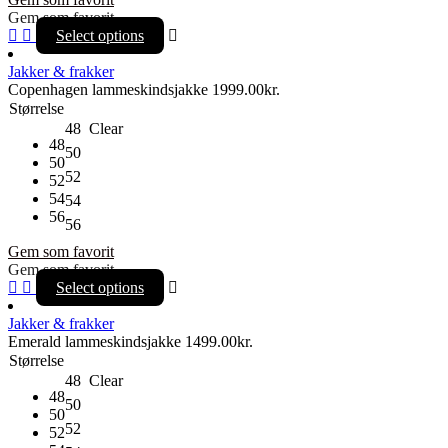
Gem som favorit
Select options
Jakker & frakker
Copenhagen lammeskindsjakke
1999.00
kr.
Størrelse
48
Clear
48
50
50
52
52
54
54
56
56
Gem som favorit
Gem som favorit
Select options
Jakker & frakker
Emerald lammeskindsjakke
1499.00
kr.
Størrelse
48
Clear
48
50
50
52
52