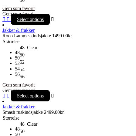
56
Gem som favorit
Gem som favorit
Select options
Jakker & frakker
Roco Lammeskindsjakke
1499.00
kr.
Størrelse
48
Clear
48
50
50
52
52
54
54
56
56
Gem som favorit
Gem som favorit
Select options
Jakker & frakker
Smash ruskindsjakke
2499.00
kr.
Størrelse
48
Clear
48
50
50