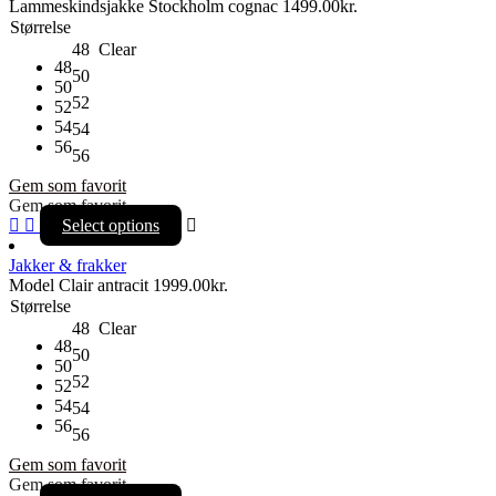
Lammeskindsjakke Stockholm cognac
1499.00
kr.
Størrelse
48
Clear
48
50
50
52
52
54
54
56
56
Gem som favorit
Gem som favorit
Select options
Jakker & frakker
Model Clair antracit
1999.00
kr.
Størrelse
48
Clear
48
50
50
52
52
54
54
56
56
Gem som favorit
Gem som favorit