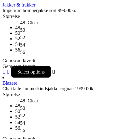
Jakker & frakker
Imperium bomberjakke sort
999.00
kr.
Størrelse
48
Clear
48
50
50
52
52
54
54
56
56
Gem som favorit
Gem som favorit
Select options
Blazere
Chai latte lammeskindsjakke cognac
1999.00
kr.
Størrelse
48
Clear
48
50
50
52
52
54
54
56
56
Gem som favorit