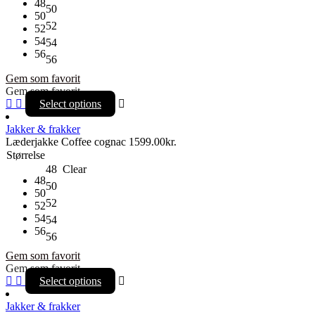
48
50
50
52
52
54
54
56
56
Gem som favorit
Gem som favorit
Select options
Jakker & frakker
Læderjakke Coffee cognac
1599.00
kr.
Størrelse
48
Clear
48
50
50
52
52
54
54
56
56
Gem som favorit
Gem som favorit
Select options
Jakker & frakker