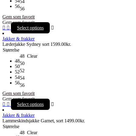
54
54
56
56
Gem som favorit
Gem som favorit
Select options
Jakker & frakker
Læderjakke Sydney sort
1599.00
kr.
Størrelse
48
Clear
48
50
50
52
52
54
54
56
56
Gem som favorit
Gem som favorit
Select options
Jakker & frakker
Lammeskindsjakke Garnet, sort
1499.00
kr.
Størrelse
48
Clear