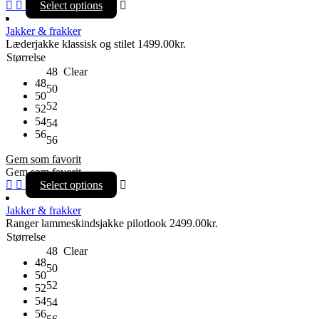
Select options
Jakker & frakker
Læderjakke klassisk og stilet
1499.00
kr.
Størrelse
48
Clear
48
50
50
52
52
54
54
56
56
Gem som favorit
Gem som favorit
Select options
Jakker & frakker
Ranger lammeskindsjakke pilotlook
2499.00
kr.
Størrelse
48
Clear
48
50
50
52
52
54
54
56