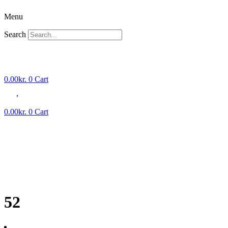
Skip
Menu
to
content
Search
Ønskeliste
Min Faxury
0.00
kr.
0
Cart
,
0.00
kr.
0
Cart
52