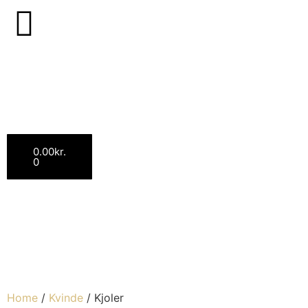
0.00
kr.
0
Home
/
Kvinde
/ Kjoler