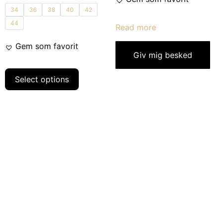
34
36
38
40
42
44
Read more
Gem som favorit
Giv mig besked
Select options