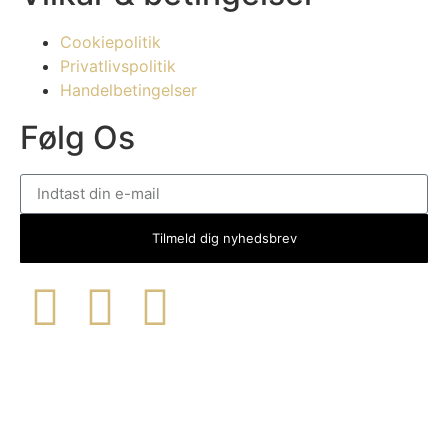
Cookiepolitik
Privatlivspolitik
Handelbetingelser
Følg Os
Tilmeld dig nyhedsbrev