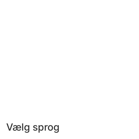
Kontakt os på
Customerservice@faxury.com
Vælg sprog