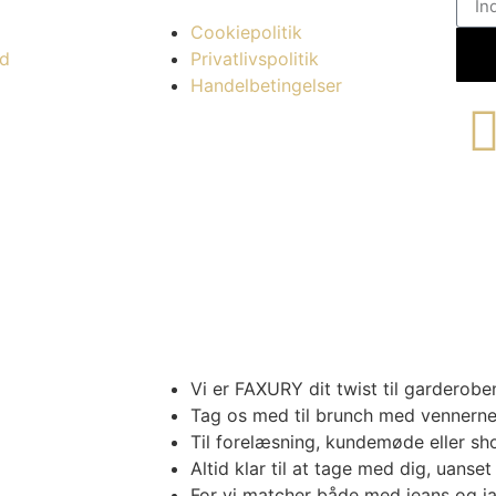
Cookiepolitik
d
Privatlivspolitik
Handelbetingelser
Vi er FAXURY dit twist til garderobe
Tag os med til brunch med vennerne e
Til forelæsning, kundemøde eller sh
Altid klar til at tage med dig, uanset 
For vi matcher både med jeans og j