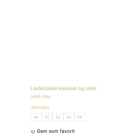
Læderjakke klassisk og stilet
1499.00
kr.
Størrelse
48
50
52
54
56
Gem som favorit