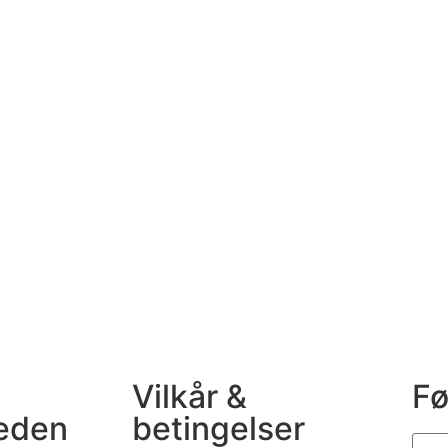
Vilkår &
Fø
eden
betingelser