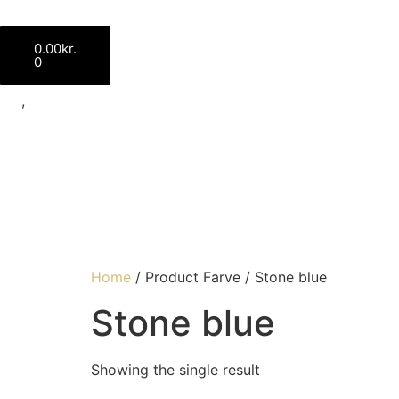
Ønskeliste
Min Faxury
0.00
kr.
0
,
Home
/ Product Farve / Stone blue
Stone blue
Showing the single result