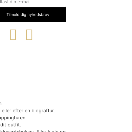
Tilmeld dig nyhedsbrev
n.
ller efter en biograftur.
oppingturen.
dit outfit.
akkesætsbukser. Eller kjole og